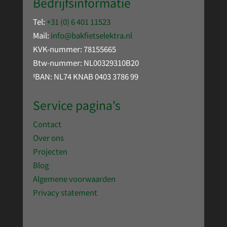
Bedrijfsinformatie
Tel:
+31 (0) 6 401 11523
Mail:
info@bakfietselektra.nl
KVK-nummer: 78155665
Btw-nummer: NL00329310B20
IBAN: NL74 KNAB 0403 3786 99
Service pagina's
Contact
Over ons
Projecten
Blog
Algemene voorwaarden
Privacy statement