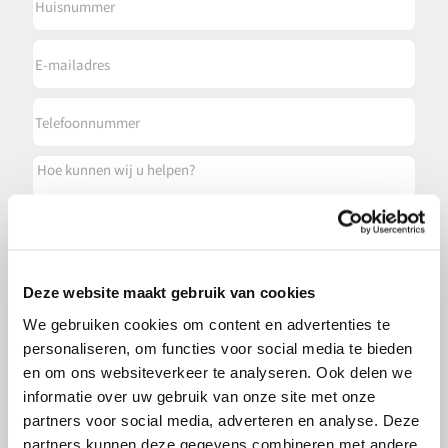
E-
mailadres
Telefoonnummer
Hoe
kunnen
wij
u
helpen?
Wilt u foto's uploaden?
Deze website maakt gebruik van cookies
We gebruiken cookies om content en advertenties te
Sleep bestanden hierheen of
personaliseren, om functies voor social media te bieden
Selecteer bestanden
en om ons websiteverkeer te analyseren. Ook delen we
informatie over uw gebruik van onze site met onze
Max. bestandsgrootte: 32 MB.
partners voor social media, adverteren en analyse. Deze
partners kunnen deze gegevens combineren met andere