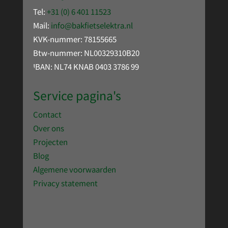
Tel:
+31 (0) 6 401 11523
Mail:
info@bakfietselektra.nl
KVK-nummer: 78155665
Btw-nummer: NL00329310B20
IBAN: NL74 KNAB 0403 3786 99
Service pagina's
Contact
Over ons
Projecten
Blog
Algemene voorwaarden
Privacy statement