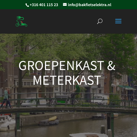
+316 401 115 23
info@bakfietselektra.nl
Videospeler
GROEPENKAST &
METERKAST