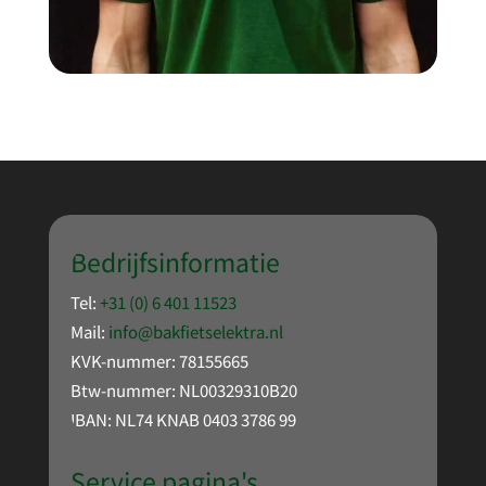
Bedrijfsinformatie
Tel:
+31 (0) 6 401 11523
Mail:
info@bakfietselektra.nl
KVK-nummer: 78155665
Btw-nummer: NL00329310B20
IBAN: NL74 KNAB 0403 3786 99
Service pagina's