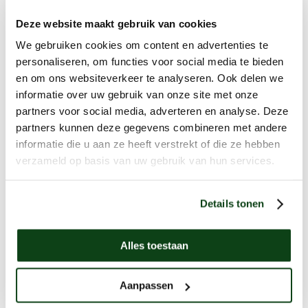
Deze website maakt gebruik van cookies
Zoeken
We gebruiken cookies om content en advertenties te
personaliseren, om functies voor social media te bieden
en om ons websiteverkeer te analyseren. Ook delen we
Is een elektra keuring verplicht?
informatie over uw gebruik van onze site met onze
partners voor social media, adverteren en analyse. Deze
Tussenmeter installeren
partners kunnen deze gegevens combineren met andere
Een aardpen slaan
informatie die u aan ze heeft verstrekt of die ze hebben
verzameld op basis van uw gebruik van hun services.
Hoe werkt een stoppenkast?
Je eigen laadpaal aan huis: de voordelen
Details tonen
Alles toestaan
Neem direct contact
Aanpassen