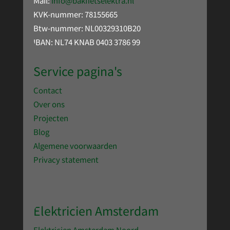
Mail:
info@bakfietselektra.nl
KVK-nummer: 78155665
Btw-nummer: NL00329310B20
IBAN: NL74 KNAB 0403 3786 99
Service pagina's
Contact
Over ons
Projecten
Blog
Algemene voorwaarden
Privacy statement
Elektricien Amsterdam
Elektricien Amsterdam Noord