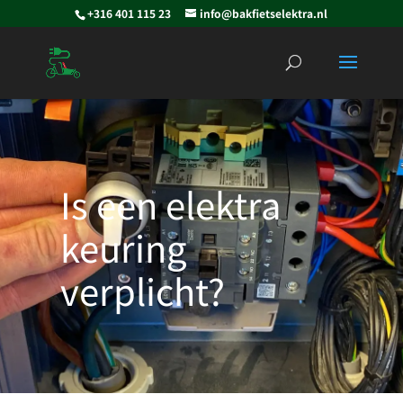
+316 401 115 23
info@bakfietselektra.nl
Is een elektra
keuring
verplicht?