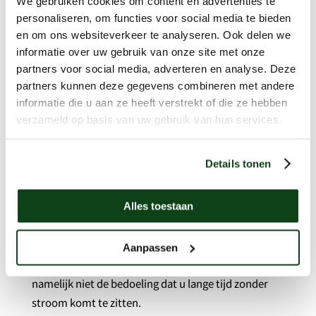
We gebruiken cookies om content en advertenties te
West spoed
personaliseren, om functies voor social media te bieden
en om ons websiteverkeer te analyseren. Ook delen we
Bent u met spoed op zoek naar een elektricien in
informatie over uw gebruik van onze site met onze
Amsterdam west dan is belangrijk dat u niet een
partners voor social media, adverteren en analyse. Deze
verkeerde keuze maakt. Het blijft van belang dat u
partners kunnen deze gegevens combineren met andere
een bekwaam persoon in huis haalt die weet wat hij
informatie die u aan ze heeft verstrekt of die ze hebben
verzameld op basis van uw gebruik van hun services.
doet. Haastige spoed is hierin zelde goed. Er zal
altijd wel iemand komen als u blijft rondbellen, toch
is het belangrijk om goed onderzoek te doen wie u in
Details tonen
huis haalt.
Voor spoedhulp bij een stroomstoring of
Alles toestaan
kortsluiting in de regio Amsterdam bent u bij ons
aan het juiste adres. Eén telefoontje is al genoeg. Wij
Aanpassen
sturen een bekwame elektricien naar u toe. Het is
namelijk niet de bedoeling dat u lange tijd zonder
stroom komt te zitten.