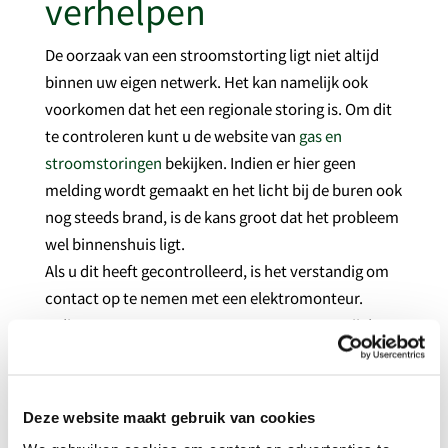
verhelpen
De oorzaak van een stroomstorting ligt niet altijd
binnen uw eigen netwerk. Het kan namelijk ook
voorkomen dat het een regionale storing is. Om dit
te controleren kunt u de website van
gas en
stroomstoringen
bekijken. Indien er hier geen
melding wordt gemaakt en het licht bij de buren ook
nog steeds brand, is de kans groot dat het probleem
wel binnenshuis ligt.
Als u dit heeft gecontrolleerd, is het verstandig om
contact op te nemen met een elektromonteur.
Indien u contact met ons opneemt, sporen wij de
oorzaak op en zorgen we ervoor dat u snel weer
stroom heeft!
Elektricien Amsterdam
Deze website maakt gebruik van cookies