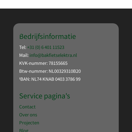
Bedrijfsinformatie
Tel:
+31 (0) 6 401 11523
Mail:
info@bakfietselektra.nl
KVK-nummer: 78155665
Btw-nummer: NL00329310B20
IBAN: NL74 KNAB 0403 3786 99
Service pagina's
Contact
Over ons
Projecten
Blog