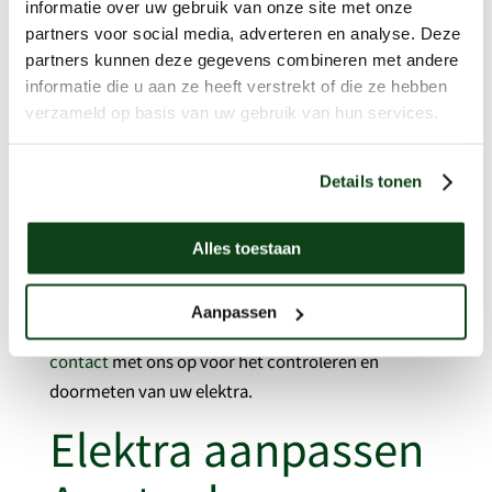
informatie over uw gebruik van onze site met onze
Als een aardlekschakelaar kapot is kan deze
partners voor social media, adverteren en analyse. Deze
vervangen worden
partners kunnen deze gegevens combineren met andere
Als er een automaat kapot is kan deze vervangen
informatie die u aan ze heeft verstrekt of die ze hebben
worden
verzameld op basis van uw gebruik van hun services.
Elektra aanleggen
Details tonen
schema
Alles toestaan
Als uw elektra is afgekeurd adviseren wij alles te
vervangen voor een garantie van 10 jaar. Wilt u
Aanpassen
weten of u elektra nog in goede staat is? Neem dan
contact
met ons op voor het controleren en
doormeten van uw elektra.
Elektra aanpassen