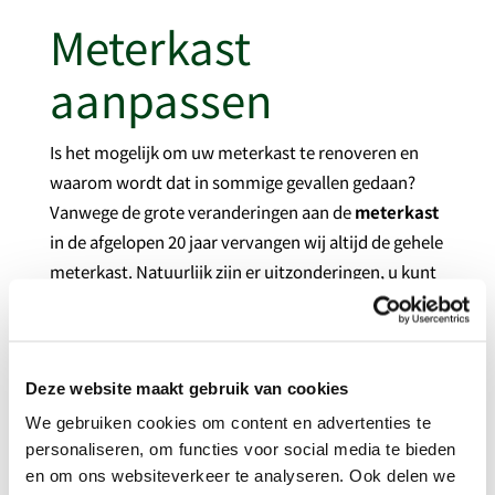
Meterkast
aanpassen
Is het mogelijk om uw meterkast te renoveren en
waarom wordt dat in sommige gevallen gedaan?
Vanwege de grote veranderingen aan de
meterkast
in de afgelopen 20 jaar vervangen wij altijd de gehele
meterkast. Natuurlijk zijn er uitzonderingen, u kunt
u meterkast renoveren als:
Er een din rail systeem op zit en de kast in goede
staat is en gemaakt is van plastic
Deze website maakt gebruik van cookies
De meterkast niet ouder is dan 5 jaar
We gebruiken cookies om content en advertenties te
U kunt de meterkast renoveren als de
personaliseren, om functies voor social media te bieden
componenten zelf alleen vervangen moeten
en om ons websiteverkeer te analyseren. Ook delen we
worden